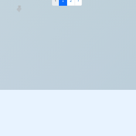
‹
1
2
›