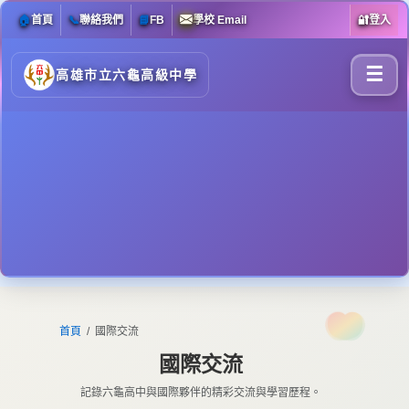
🏠
首頁
📞
聯絡我們
📘
FB
學校 Email
🔐
登入
☰
高雄市立六龜高級中學
首頁
國際交流
國際交流
記錄六龜高中與國際夥伴的精彩交流與學習歷程。