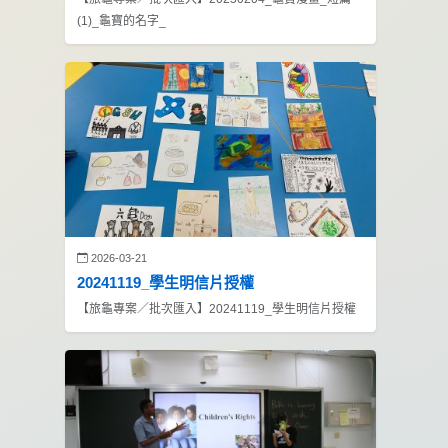
(1)_龜寶的名字_
2026-03-21
20241119_學生明信片授權
【旅龜專案／批次匯入】20241119_學生明信片授權