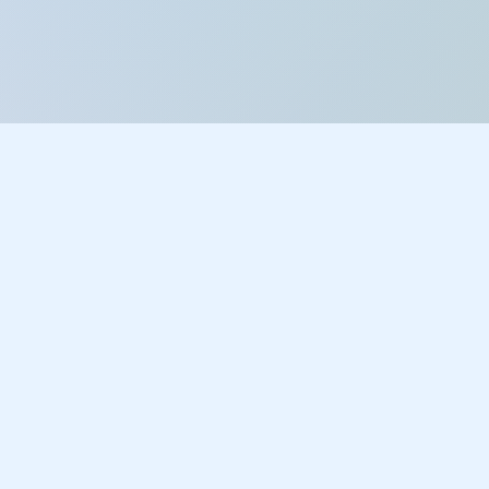
高雄市立六龜高級中學
地址：844001 高雄市六龜區義寶里光復路212號
電話：(07)689-1023
Email：info@lgm.kh.edu.tw