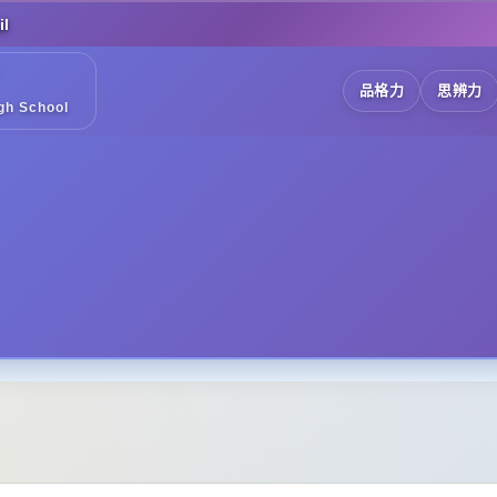
l
品格力
思辨力
gh School