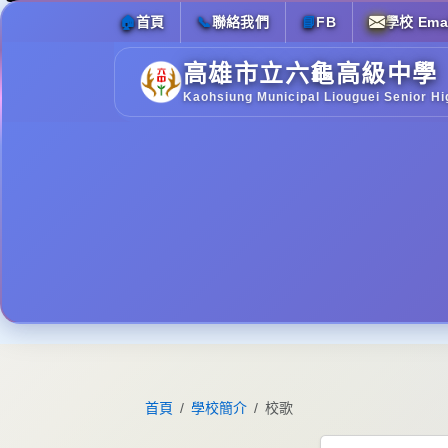
🏠
首頁
📞
聯絡我們
📘
FB
學校 Emai
高雄市立六龜高級中學
Kaohsiung Municipal Liouguei Senior Hi
首頁
學校簡介
校歌