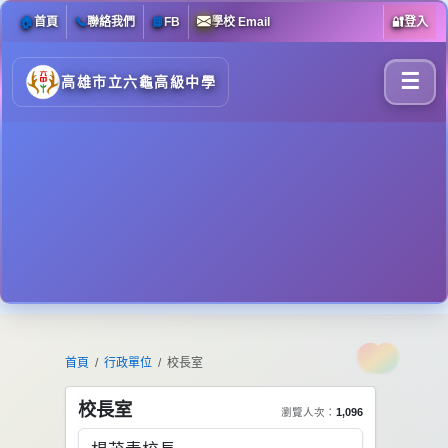
🏠
首頁
📞
聯絡我們
📘
FB
學校 Email
🔐
登入
☰
高雄市立六龜高級中學
首頁
行政單位
校長室
校長室
瀏覽人次：
1,096