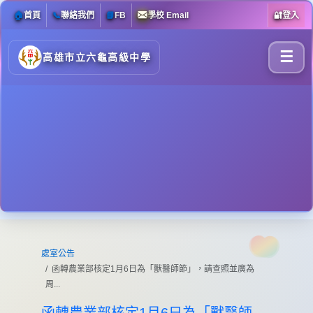
🏠
首頁
📞
聯絡我們
📘
FB
學校 Email
🔐
登入
☰
高雄市立六龜高級中學
處室公告
函轉農業部核定1月6日為「獸醫師節」，請查照並廣為
周...