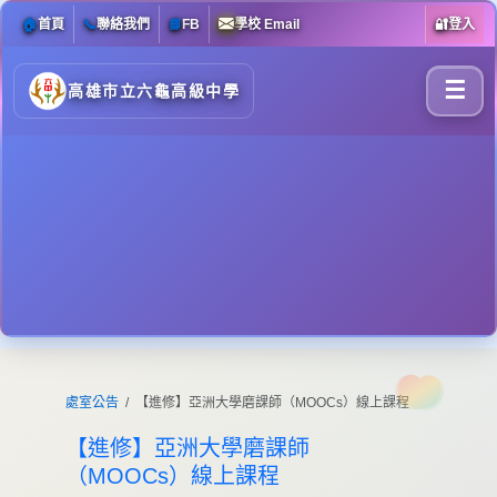
🏠
首頁
📞
聯絡我們
📘
FB
學校 Email
🔐
登入
☰
高雄市立六龜高級中學
處室公告
【進修】亞洲大學磨課師（MOOCs）線上課程
【進修】亞洲大學磨課師
（MOOCs）線上課程