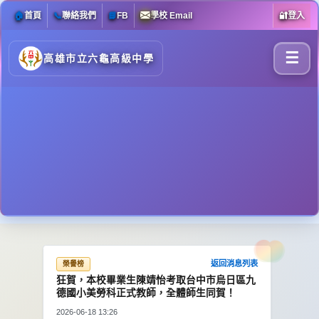
🏠
首頁
📞
聯絡我們
📘
FB
學校 Email
🔐
登入
☰
高雄市立六龜高級中學
返回消息列表
榮譽榜
狂賀，本校畢業生陳靖怡考取台中市烏日區九
德國小美勞科正式教師，全體師生同賀！
2026-06-18 13:26