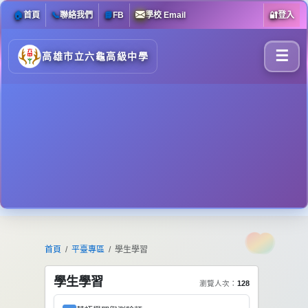
🏠
首頁
📞
聯絡我們
📘
FB
學校 Email
🔐
登入
☰
高雄市立六龜高級中學
首頁
平臺專區
學生學習
學生學習
瀏覽人次：
128